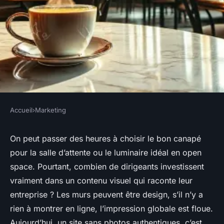
Accueil
›
Marketing
MARKETING
10 astuces pour utiliser le
On peut passer des heures à choisir le bon canapé
pour la salle d’attente ou le luminaire idéal en open
reportage photo en
space. Pourtant, combien de dirigeants investissent
communication
vraiment dans un contenu visuel qui raconte leur
entreprise ? Les murs peuvent être design, s’il n’y a
Rémy
•
26/03/2026 17:10
•
10 min de lecture
rien à montrer en ligne, l’impression globale est floue.
Aujourd’hui, un site sans photos authentiques, c’est