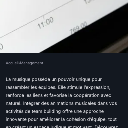
Accueil
›
Management
MANAGEMENT
Boostez la cohésion d'équipe
La musique possède un pouvoir unique pour
rassembler les équipes. Elle stimule l’expression,
avec des animations musicales
renforce les liens et favorise la coopération avec
naturel. Intégrer des animations musicales dans vos
Mathieu
•
10 octobre 2025
•
7 min de lecture
activités de team building offre une approche
innovante pour améliorer la cohésion d’équipe, tout
en créant un espace ludique et motivant. Découvrez