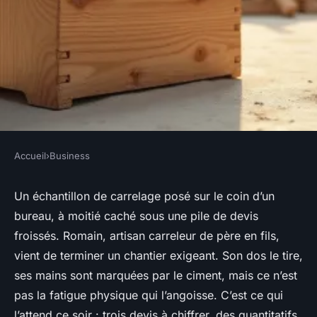
Accueil
›
Business
BUSINESS
Pourquoi un logiciel artisan
Un échantillon de carrelage posé sur le coin d’un
bureau, à moitié caché sous une pile de devis
transforme votre gestion de
froissés. Romain, artisan carreleur de père en fils,
chantier
vient de terminer un chantier exigeant. Son dos le tire,
ses mains sont marquées par le ciment, mais ce n’est
Meissa
•
03/05/2026 10:56
•
9 min de lecture
pas la fatigue physique qui l’angoisse. C’est ce qui
l’attend ce soir : trois devis à chiffrer, des quantitatifs