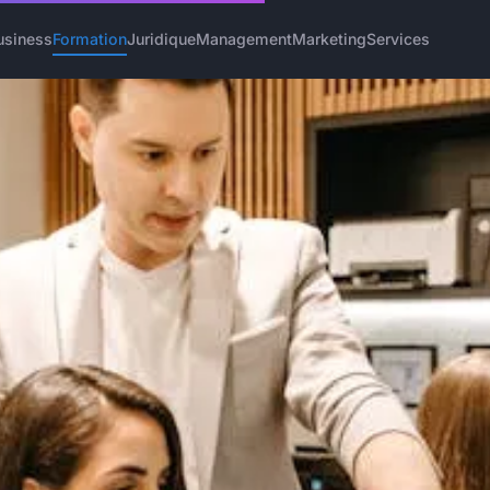
usiness
Formation
Juridique
Management
Marketing
Services