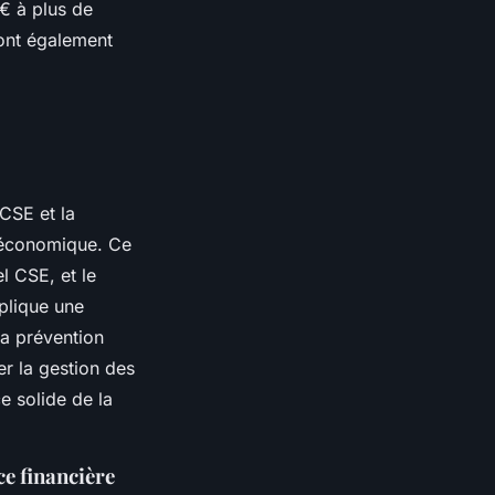
 € à plus de
sont également
 CSE et la
t économique. Ce
l CSE, et le
plique une
la prévention
er la gestion des
e solide de la
ce financière