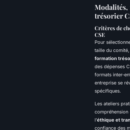
Modalités,
trésorier 
Critères de ch
CSE
Pour sélectionn
taille du comité
formation trés
des dépenses CS
formats inter-en
entreprise se ré
spécifiques.
Les ateliers pra
compréhension d
l’
éthique et tra
confiance des me