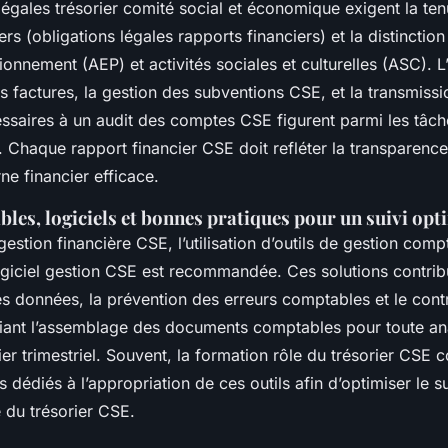
légales trésorier comité social et économique exigent la te
ers (obligations légales rapports financiers) et la distinction
onnement (AEP) et activités sociales et culturelles (ASC). L
s factures, la gestion des subventions CSE, et la transmiss
saires à un audit des comptes CSE figurent parmi les tâch
. Chaque rapport financier CSE doit refléter la transparenc
rne financier efficace.
les, logiciels et bonnes pratiques pour un suivi opt
a gestion financière CSE, l’utilisation d’outils de gestion com
ogiciel gestion CSE est recommandée. Ces solutions contrib
es données, la prévention des erreurs comptables et le cont
ifiant l’assemblage des documents comptables pour toute an
ier trimestriel. Souvent, la formation rôle du trésorier CSE
s dédiés à l’appropriation de ces outils afin d’optimiser le su
é du trésorier CSE.