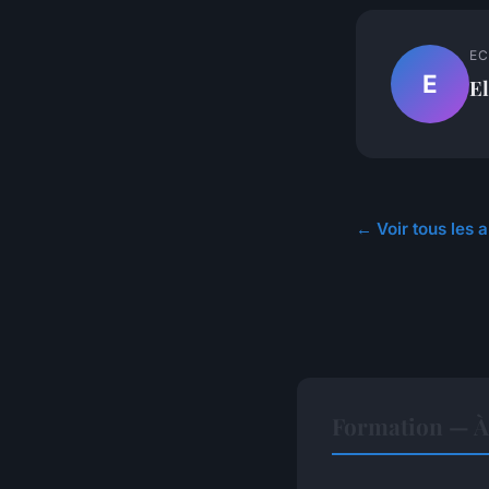
EC
E
El
← Voir tous les a
Formation — À 