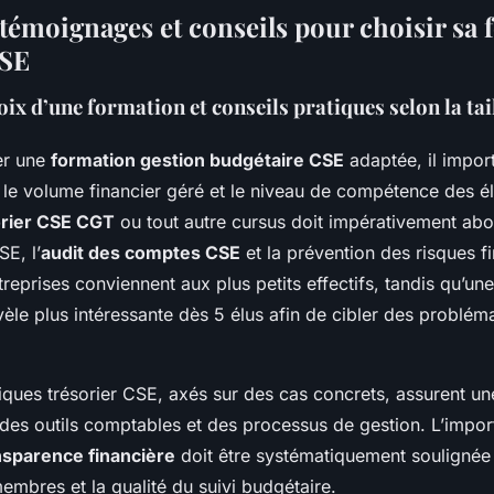
 témoignages et conseils pour choisir sa
CSE
oix d’une formation et conseils pratiques selon la tai
er une
formation gestion budgétaire CSE
adaptée, il import
, le volume financier géré et le niveau de compétence des é
orier CSE CGT
ou tout autre cursus doit impérativement abo
E, l’
audit des comptes CSE
et la prévention des risques f
treprises conviennent aux plus petits effectifs, tandis qu’une 
vèle plus intéressante dès 5 élus afin de cibler des problém
tiques trésorier CSE, axés sur des cas concrets, assurent un
es outils comptables et des processus de gestion. L’impo
nsparence financière
doit être systématiquement soulignée 
mbres et la qualité du suivi budgétaire.