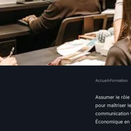
Accueil
›
Formation
FORMATION
Formation trésorier
Assumer le rôle 
pour maîtriser l
incontournable dans 
communication t
Économique en as