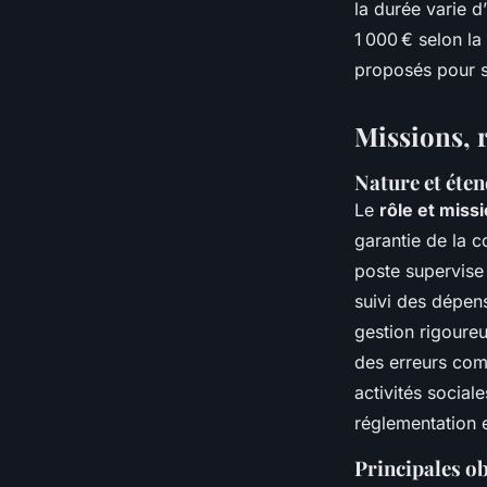
la durée varie d
1 000 € selon l
proposés pour s
Missions, r
Nature et éten
Le
rôle et miss
garantie de la c
poste supervise
suivi des dépen
gestion rigoureu
des erreurs comp
activités social
réglementation 
Principales ob