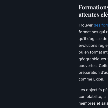
Elise
•
19 mai 2025
•
4 min de lecture
Formations
attentes cl
Trouver
des for
formations qui r
qu’il s’agisse d
évolutions régle
ou en format intr
géographiques :
couvertes. Cette
préparation d’au
comme Excel.
Les objectifs pé
comptabilité, la
membres et sala