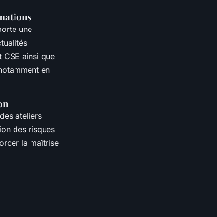
rmations
porte une
tualités
t CSE ainsi que
, notamment en
ion
des ateliers
tion des risques
orcer la maîtrise