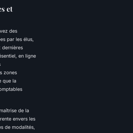
s et
avez des
es par les élus,
x dernières
entiel, en ligne
s
es zones
e que la
 comptables
maîtrise de la
rente envers les
es de modalités,