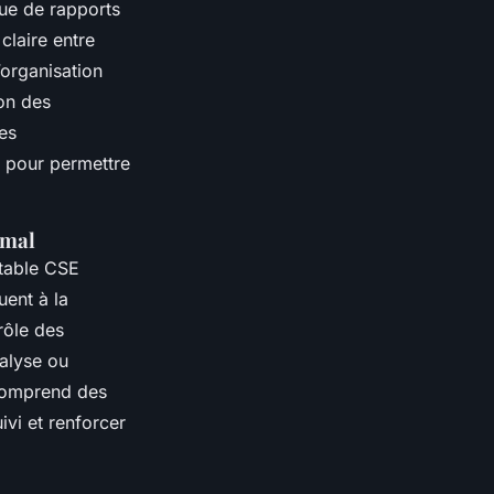
nue de rapports
 claire entre
’organisation
ion des
es
e pour permettre
imal
ptable CSE
uent à la
rôle des
alyse ou
 comprend des
ivi et renforcer