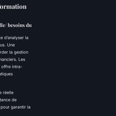
 formation
lle/ besoins du
e d’analyser la
lus. Une
rder la gestion
inanciers. Les
offre intra-
atiques
e réelle
rtance de
pour garantir la