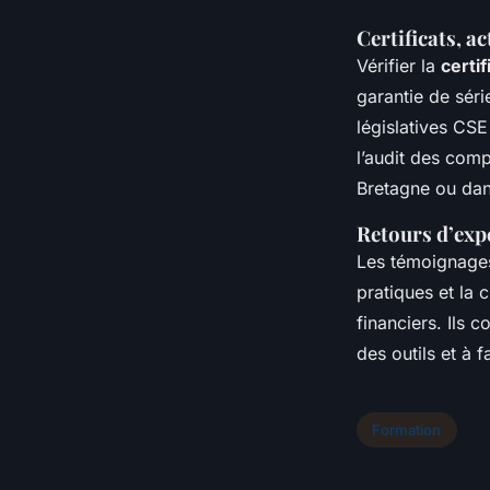
Certificats, a
Vérifier la
certi
garantie de sér
législatives CS
l’audit des comp
Bretagne ou dans
Retours d’expé
Les témoignages
pratiques et la 
financiers. Ils 
des outils et à f
Formation