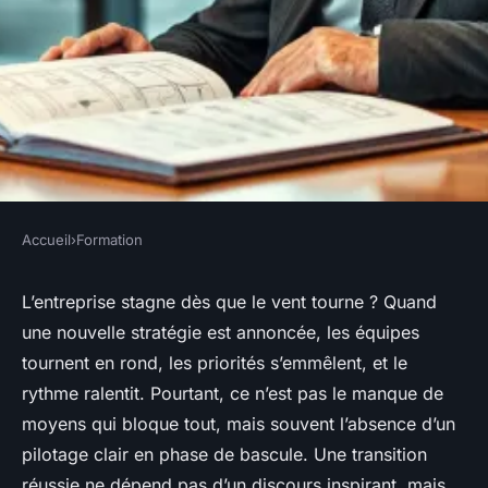
Accueil
›
Formation
FORMATION
Les stratégies efficaces pour
L’entreprise stagne dès que le vent tourne ? Quand
une nouvelle stratégie est annoncée, les équipes
un changement réussi des
tournent en rond, les priorités s’emmêlent, et le
cadres
rythme ralentit. Pourtant, ce n’est pas le manque de
moyens qui bloque tout, mais souvent l’absence d’un
Tobie
•
19/03/2026 13:36
•
8 min de lecture
pilotage clair en phase de bascule. Une transition
réussie ne dépend pas d’un discours inspirant, mais