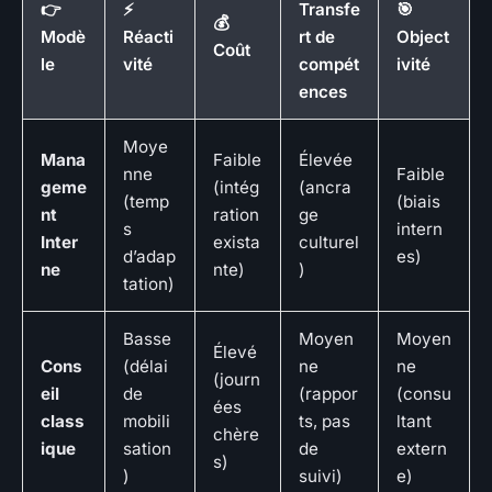
👉
⚡
Transfe
🎯
💰
Modè
Réacti
rt de
Object
Coût
le
vité
compét
ivité
ences
Moye
Mana
Faible
Élevée
nne
Faible
geme
(intég
(ancra
(temp
(biais
nt
ration
ge
s
intern
Inter
exista
culturel
d’adap
es)
ne
nte)
)
tation)
Basse
Moyen
Moyen
Élevé
Cons
(délai
ne
ne
(journ
eil
de
(rappor
(consu
ées
class
mobili
ts, pas
ltant
chère
ique
sation
de
extern
s)
)
suivi)
e)