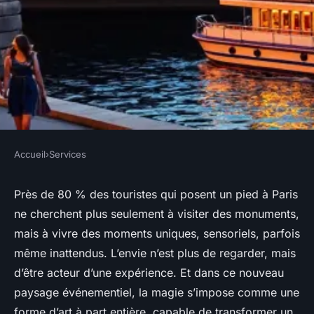
Accueil
›
Services
SERVICES
Top 10 activités magiques à
Près de 80 % des touristes qui posent un pied à Paris
ne cherchent plus seulement à visiter des monuments,
vivre lors de votre séjour à
mais à vivre des moments uniques, sensoriels, parfois
Paris
même inattendus. L’envie n’est plus de regarder, mais
d’être acteur d’une expérience. Et dans ce nouveau
Nicet
•
12/05/2026 12:59
•
8 min de lecture
paysage événementiel, la magie s’impose comme une
forme d’art à part entière, capable de transformer un