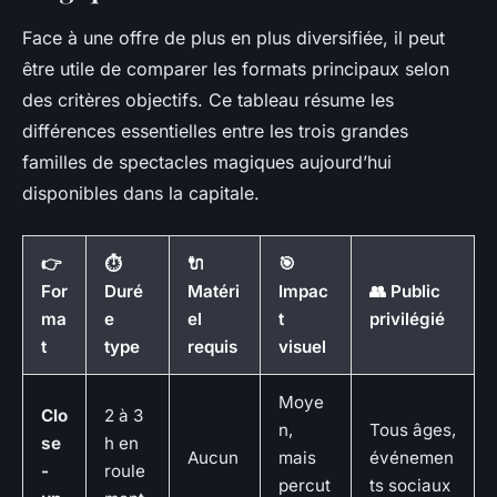
Face à une offre de plus en plus diversifiée, il peut
être utile de comparer les formats principaux selon
des critères objectifs. Ce tableau résume les
différences essentielles entre les trois grandes
familles de spectacles magiques aujourd’hui
disponibles dans la capitale.
👉
⏱️
🔌
🎯
For
Duré
Matéri
Impac
👥 Public
ma
e
el
t
privilégié
t
type
requis
visuel
Moye
Clo
2 à 3
n,
Tous âges,
se
h en
Aucun
mais
événemen
-
roule
percut
ts sociaux