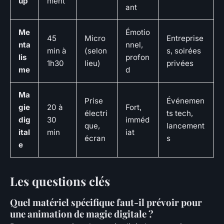
up
ment
ant
Me
Émotio
45
Micro
Entreprise
nta
nnel,
min à
(selon
s, soirées
lis
profon
1h30
lieu)
privées
me
d
Ma
Prise
Événemen
gie
20 à
Fort,
électri
ts tech,
dig
30
imméd
que,
lancement
ital
min
iat
écran
s
e
Les questions clés
Quel matériel spécifique faut-il prévoir pour
une animation de magie digitale ?