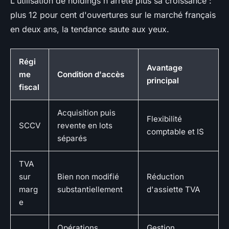
L'utilisation de holdings n'arrête plus sa croissance :
plus 12 pour cent d'ouvertures sur le marché français
en deux ans, la tendance saute aux yeux.
Régi
Avantage
me
Condition d'accès
principal
fiscal
Acquisition puis
Flexibilité
SCCV
revente en lots
comptable et IS
séparés
TVA
sur
Bien non modifié
Réduction
marg
substantiellement
d'assiette TVA
e
Opérations
Gestion