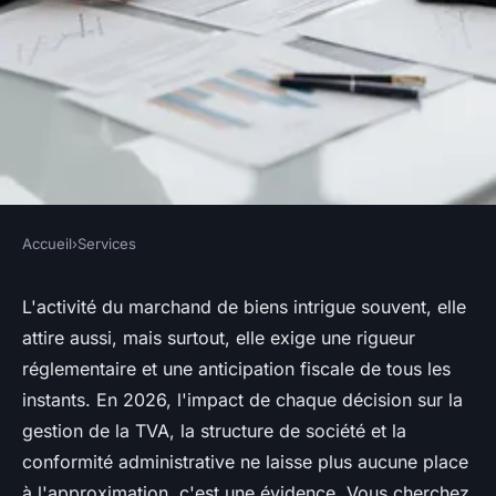
Accueil
›
Services
SERVICES
Expert-comptable marchand
L'activité du marchand de biens intrigue souvent, elle
attire aussi, mais surtout, elle exige une rigueur
de biens : les enjeux fiscaux et
réglementaire et une anticipation fiscale de tous les
réglementaires à anticiper
instants. En 2026, l'impact de chaque décision sur la
gestion de la TVA, la structure de société et la
Anaïs
•
17 février 2026
•
10 min de lecture
conformité administrative ne laisse plus aucune place
à l'approximation, c'est une évidence. Vous cherchez